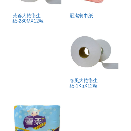
芙蓉大捲衛生
冠潔餐巾紙
紙-280MX12粒
春風大捲衛生
紙-1KgX12粒