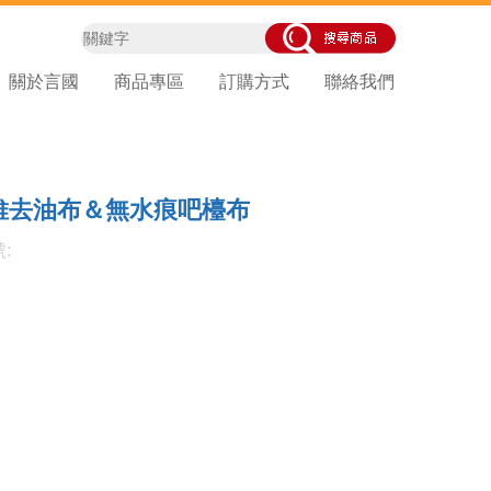
關於言國
商品專區
訂購方式
聯絡我們
維去油布＆無水痕吧檯布
: