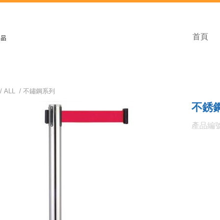
首頁
/
ALL
/
不鏽鋼系列
不銹
產品編號