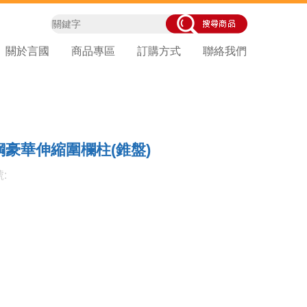
關於言國
商品專區
訂購方式
聯絡我們
鋼豪華伸縮圍欄柱(錐盤)
: