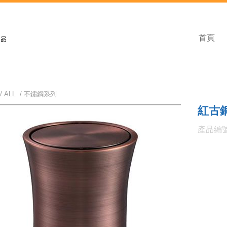
首頁
/
ALL
/
不鏽鋼系列
紅古
產品編號