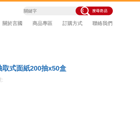
關於言國
商品專區
訂購方式
聯絡我們
取式面紙200抽x50盒
: