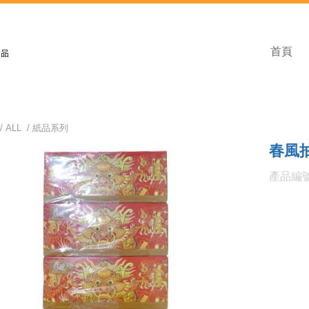
首頁
/
ALL
/
紙品系列
春風抽
產品編號